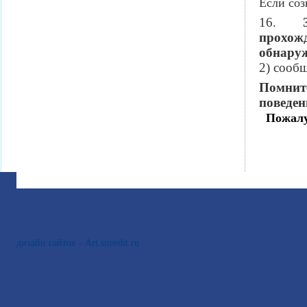
Если соз
16.
прохожд
обнару
2) сооб
Помнит
поведен
Пожалу
дизайн сайтов - Art.siteedit.ru