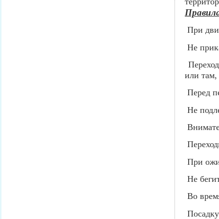
территор
Правила
При дви
Не прик
Переход
или там,
Перед п
Не подл
Внимате
Переход
При ожи
Не беги
Во врем
Посадку