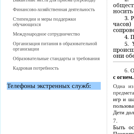
общест
Финансово-хозяйственная деятельность
носить
3. 
Стипендии и меры поддержки
часов
обучающихся
сопров
Международное сотрудничество
4. 
5.
Организация питания в образовательной
происш
организации
они об
Образовательные стандарты и требования
Кадровая потребность
6.
О
с огнем.
Телефоны экстренных служб:
Одна из
предмет
игр и ш
пользов
Дети дол
7.
Быть ос
Помните