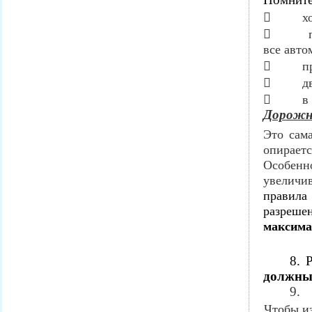
 ходит
 перех
все авто
 проез
 движе
 в общ
Дорожн
Это сам
опирает
Особенн
увеличи
правила
разреше
максимал
8. 
должны 
9.
Чтобы из