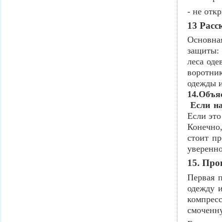
- не отк
13 Расс
Основна
защиты:
леса оде
воротни
одежды и
14.Объя
Если на
Если это
Конечно,
стоит пр
уверенно
15. Про
Первая п
одежду и
компрес
смоченн