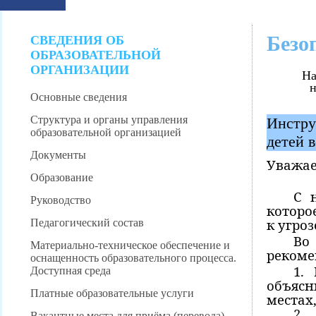
Безо
СВЕДЕНИЯ ОБ
ОБРАЗОВАТЕЛЬНОЙ
ОРГАНИЗАЦИИ
На
н
Основные сведения
Структура и органы управления
Инстру
образовательной организацией
детей 
Документы
Уважае
Образование
С 
Руководство
которо
к угро
Педагогический состав
Во
Материально-техническое обеспечение и
рекоме
оснащенность образовательного процесса.
1.
Доступная среда
объясн
Платные образовательные услуги
местах
2.
Вакантные места для приёма (перевода)