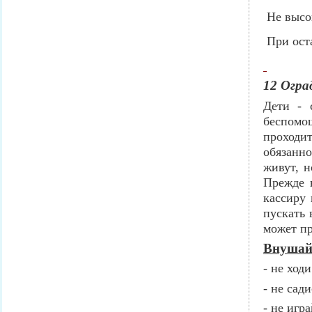
Не высо
При ост
12 Огра
Дети - 
беспомо
проходи
обязанно
живут, н
Прежде 
кассиру 
пускать 
может пр
Внушайт
- не ход
- не сад
- не игр