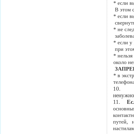
* если в
В этом 
* если в
свернуть
* не сле
заболев
* если у
при это
* нельзя
около н
ЗАПРЕ
* в экст
телефона
10.
ненужной
11.
Ес
основны
контакт
путей, 
настилам