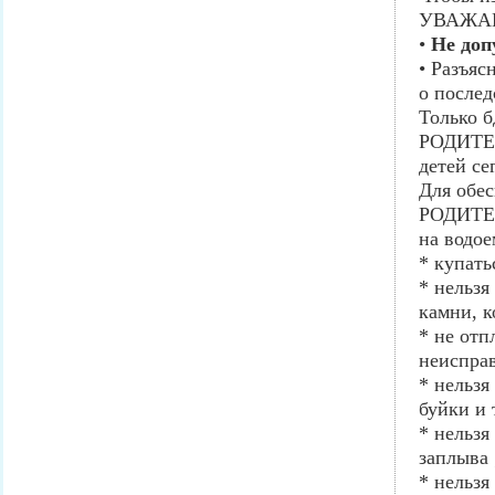
УВАЖА
•
Не доп
• Разъяс
о послед
Только б
РОДИТЕЛ
детей се
Для обес
РОДИТЕЛ
на водое
* купать
* нельзя
камни, к
* не отп
неисправ
* нельзя
буйки и т
* нельзя
заплыва 
* нельзя