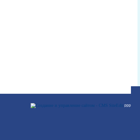
ллл
ррр